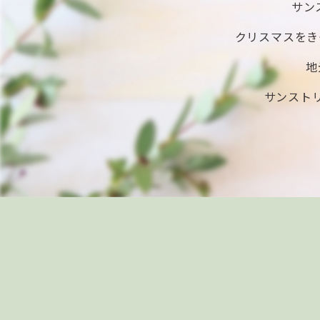
サン
クリスマスをき
地
サンスト