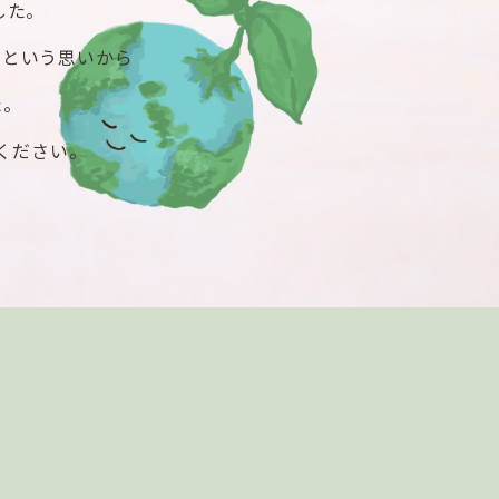
した。
いという思いから
た。
ください。