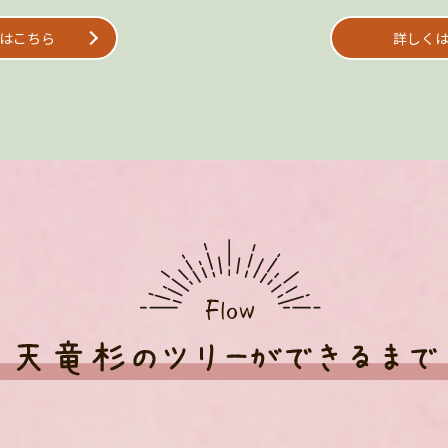
はこちら
詳しく