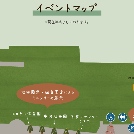
※現在は終了しております。