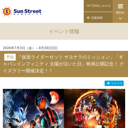
TOHOシネマズ
MENU
公式ライン
営業時間
イベント情報
2026年7月3日（金）～8月30日(日)
『仮面ライダーゼッツ サヨナラのミッション」「ギ
予告
ャバンインフィニティ 太陽が泣いた日」映画公開記念！ ク
イズラリー開催決定！！
ツイート