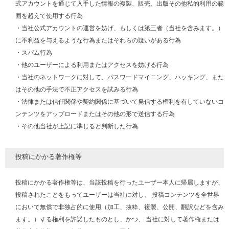
式アカウントを通じて入手した情報の複製、販売、出版その他私的利用の範
囲を超えて使用する行為
・当社公式アカウントの運営を妨げ、もしくは第三者（当社を含みます。）
に不利益を与えるような行為またはそれらの疑いがある行為
・スパム行為
・他のユーザーによる利用またはアクセスを妨げる行為
・当社のネットワークに対して、パスワードマイニング、ハッキング、また
はその他の手法で不正アクセスを試みる行為
・法律または信任関係や契約関係に基づいて発信する権利を有していないコ
ンテンツをアップロードまたはその他の形で送信する行為
・その他当社が上記に準じると判断した行為
投稿にかかる著作権等
投稿にかかる著作権等は、当該投稿を行ったユーザー本人に帰属しますが、
投稿されたことをもってユーザーは当社に対し、 投稿コンテンツを全世界
において無償で非独占的に使用（加工、抜粋、複製、公開、翻訳などを含み
ます。）する権利を許諾したものとし、かつ、 当社に対して著作権または