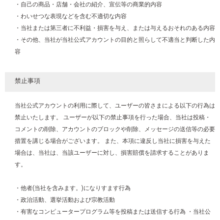
・自己の商品・店舗・会社の紹介、宣伝等の商業的内容
・わいせつな表現などを含む不適切な内容
・当社または第三者に不利益・損害を与え、または与えるおそれのある内容
・その他、当社が当社公式アカウントの目的と照らして不適当と判断した内
容
禁止事項
当社公式アカウントの利用に際して、ユーザーの皆さまによる以下の行為は
禁止いたします。 ユーザーが以下の禁止事項を行った場合、当社は投稿・
コメントの削除、アカウントのブロックや削除、メッセージの送信等の必要
措置を講じる場合がございます。 また、本項に違反し当社に損害を与えた
場合は、当社は、当該ユーザーに対し、損害賠償を請求することがありま
す。
・他者(当社を含みます。)になりすます行為
・政治活動、選挙活動および宗教活動
・有害なコンピュータープログラム等を投稿または送信する行為 ・当社公