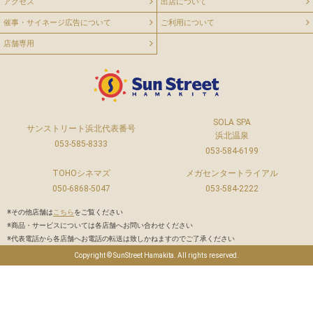
アクセス
出店について
催事・サイネージ広告について
ご利用について
店舗専用
SOLA SPA
サンストリート浜北代表番号
浜北温泉
053-585-8333
053-584-6199
TOHOシネマズ
メガセンタートライアル
050-6868-5047
053-584-2222
※その他店舗は
こちら
をご覧ください
※商品・サービスについては各店舗へお問い合わせください
※代表電話から各店舗へお電話の転送は致しかねますのでご了承ください
Copyright © SunStreet Hamakita. All rights reserved.