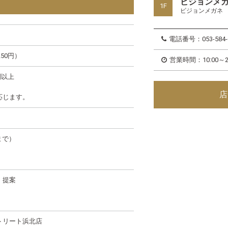
ビジョンメ
1F
ビジョンメガネ
電話番号：053-584-
250円）
営業時間：10:00～21
間以上
店
応じます。
まで）
、提案
トリート浜北店