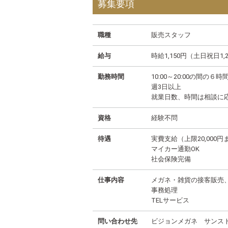
募集要項
職種
販売スタッフ
給与
時給1,150円（土日祝日1,
勤務時間
10:00～20:00の間の６時
週3日以上
就業日数、時間は相談に
資格
経験不問
待遇
実費支給（上限20,000円
マイカー通勤OK
社会保険完備
仕事内容
メガネ・雑貨の接客販売
事務処理
TELサービス
問い合わせ先
ビジョンメガネ サンス