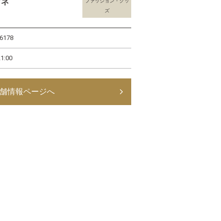
ガネ
ファッション・グッ
ズ
6178
:00
舗情報ページへ