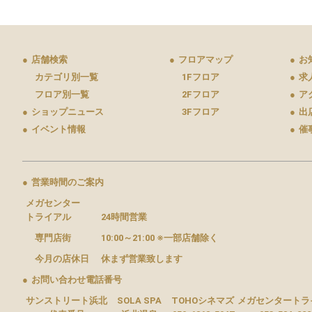
●
店舗検索
●
フロアマップ
●
お
カテゴリ別一覧
1Fフロア
●
求
フロア別一覧
2Fフロア
●
ア
●
ショップニュース
3Fフロア
●
出
●
イベント情報
●
催
●
営業時間のご案内
メガセンター
トライアル
24時間営業
専門店街
10:00～21:00 ※一部店舗除く
今月の店休日
休まず営業致します
●
お問い合わせ電話番号
サンストリート浜北
SOLA SPA
TOHOシネマズ
メガセンタートラ