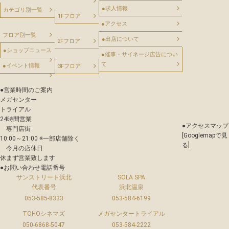
●
求人情報
カテゴリ別一覧
1Fフロア
●
アクセス
フロア別一覧
●
出店について
2Fフロア
●
ショップニュース
●
催事・サイネージ広告につい
て
●
イベント情報
3Fフロア
●
営業時間のご案内
メガセンター
トライアル
24時間営業
●
アクセスマップ
専門店街
[Googlemapで見
10:00～21:00 ※一部店舗除く
る]
今月の店休日
休まず営業致します
●
お問い合わせ電話番号
サンストリート浜北
SOLA SPA
代表番号
浜北温泉
053-585-8333
053-584-6199
TOHOシネマズ
メガセンタートライアル
050-6868-5047
053-584-2222