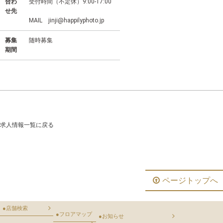
合わ
受付時間（不定休）9:00-17:00
せ先
MAIL jinji@happilyphoto.jp
募集
随時募集
期間
求人情報一覧に戻る
ページトップへ
●
店舗検索
●
フロアマップ
●
お知らせ