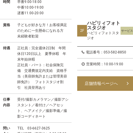
時間
早番9:00-18:00
中番10:00-19:00
遅番11:00-20:00
ハピリィフォト
資格
子どもが好きな方！お客様満足
スタジオ
のために一生懸命になれる方
2F
サービ
ハピリィフォトスタ
未経験者歓迎
ジオ
待遇
正社員：完全週休2日制 年間
電話番号：053-582-8850
休日120日以上 夏季休暇 年
末年始休暇
営業時間：10:00-19:00
正社員・パート：社会保険完
備 交通費規定内支給 資格手
当（美容師免許または管理美容
師免許） フォトスタジオ割
店舗情報ページへ
引 社員登用あり
仕事
受付/撮影カメラマン／撮影アシ
内容
スタント／着付け／ヘアセッ
ト、ヘアメイク／撮影準備／撮
影コーディネート
問い
TEL 03-6627-3625