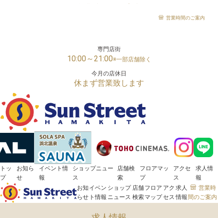
営業時間のご案内
「サンストリート浜北」は、様々な世代の方がお楽しみいただける浜松市浜名区の大型ショッピン
営業時間のご案内
メガセンタートライアル
24時間営業
専門店街
10:00～21:00
※一部店舗除く
今月の店休日
休まず営業致します
トッ
お知ら
イベント情
ショップニュー
店舗検
フロアマッ
アクセ
求人情
プ
せ
報
ス
索
プ
ス
報
お知
イベン
ショップ
店舗
フロア
アク
求人
営業時
らせ
ト情報
ニュース
検索
マップ
セス
情報
間のご案内
求人情報