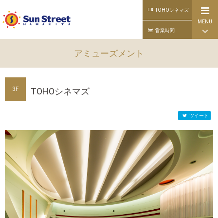
TOHOシネマズ
MENU
公式ライン
営業時間
アミューズメント
3F
TOHOシネマズ
ツイート