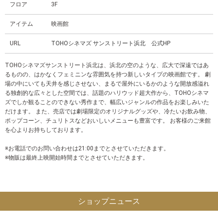
フロア
3F
アイテム
映画館
URL
TOHOシネマズ サンストリート浜北 公式HP
TOHOシネマズサンストリート浜北は、浜北の空のような、広大で深遠ではあ
るものの、はかなくフェミニンな雰囲気を持つ新しいタイプの映画館です。 劇
場の中にいても天井を感じさせない、まるで屋外にいるかのような開放感溢れ
る独創的な広々とした空間では、話題のハリウッド超大作から、TOHOシネマ
ズでしか観ることのできない秀作まで、幅広いジャンルの作品をお楽しみいた
だけます。 また、売店では劇場限定のオリジナルグッズや、冷たいお飲み物、
ポップコーン、チュリトスなどおいしいメニューも豊富です。 お客様のご来館
を心よりお持ちしております。
※お電話でのお問い合わせは21:00までとさせていただきます。
※物販は最終上映開始時間までとさせていただきます。
ショップニュース