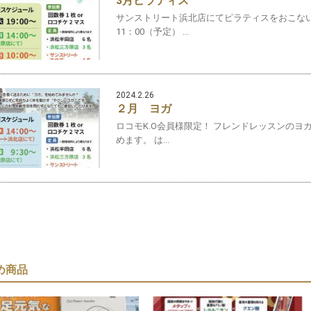
3月ピラティス
サンストリート浜北店にてピラティスをおこないます
11：00（予定） ...
2024.2.26
２月 ヨガ
ロコモK.O会員様限定！ フレンドレッスンのヨガ
めます。 は...
め商品