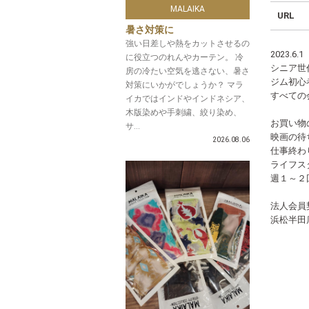
MALAIKA
URL
暑さ対策に
強い日差しや熱をカットさせるの
2023.6
に役立つのれんやカーテン。 冷
シニア世
房の冷たい空気を逃さない、暑さ
ジム初心
対策にいかがでしょうか？ マラ
すべての
イカではインドやインドネシア、
木版染めや手刺繍、絞り染め、
お買い物
サ...
映画の待
2026.08.06
仕事終わ
ライフス
週１～２
法人会員
浜松半田