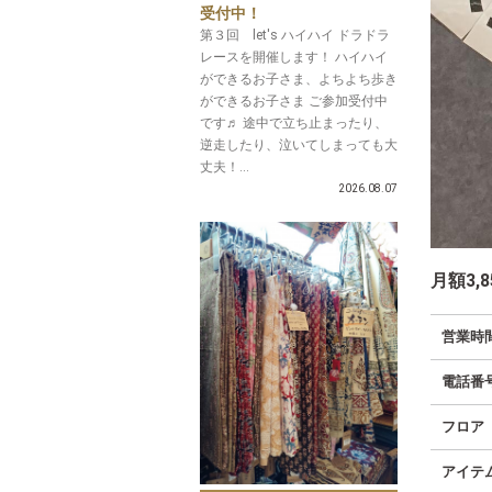
受付中！
第３回 let's ハイハイ ドラドラ
レースを開催します！ ハイハイ
ができるお子さま、よちよち歩き
ができるお子さま ご参加受付中
です♬ 途中で立ち止まったり、
逆走したり、泣いてしまっても大
丈夫！...
2026.08.07
月額3,
営業時
電話番
フロア
アイテ