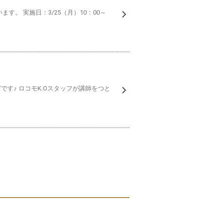
。 実施日：3/25（月）10：00～
です♪ ロコモK.Oスタッフが講師をつと