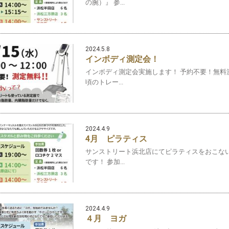
の腕）』 参...
2024.5.8
インボディ測定会！
インボディ測定会実施します！ 予約不要！無料測
頃のトレー...
2024.4.9
4月 ピラティス
サンストリート浜北店にてピラティスをおこない
です！ 参加...
2024.4.9
４月 ヨガ