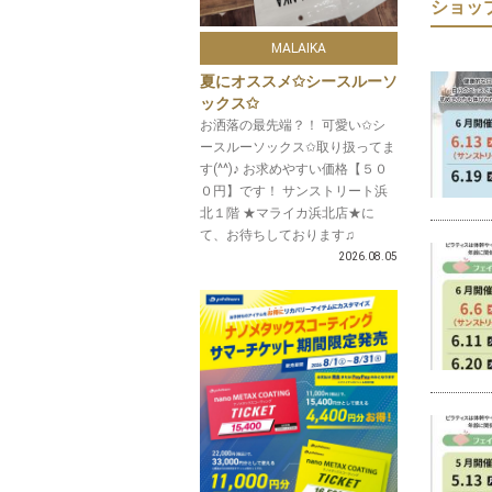
ショッ
MALAIKA
夏にオススメ✩シースルーソ
ックス✩
お洒落の最先端？！ 可愛い✩シ
ースルーソックス✩取り扱ってま
す(^^)♪ お求めやすい価格【５０
０円】です！ サンストリート浜
北１階 ★マライカ浜北店★に
て、お待ちしております♫
2026.08.05