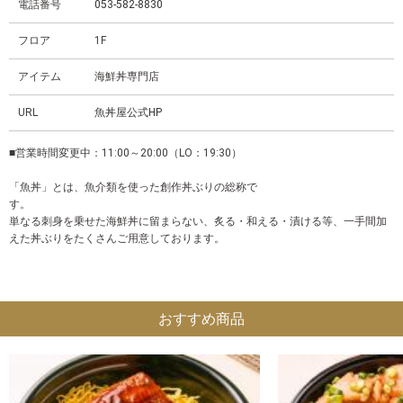
電話番号
053-582-8830
フロア
1F
アイテム
海鮮丼専門店
URL
魚丼屋公式HP
■営業時間変更中：11:00～20:00（LO：19:30）
「魚丼」とは、魚介類を使った創作丼ぶりの総称で
単なる刺身を乗せた海鮮丼に留まらない、炙る・和える・漬ける等、一手間加
えた丼ぶりをたくさんご用意しております。
おすすめ商品