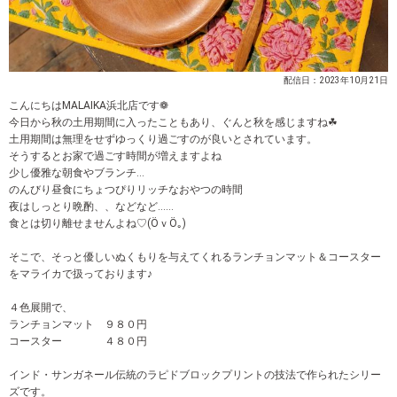
配信日：2023年10月21日
こんにちはMALAIKA浜北店です❁
今日から秋の土用期間に入ったこともあり、ぐんと秋を感じますね☘
土用期間は無理をせずゆっくり過ごすのが良いとされています。
そうするとお家で過ごす時間が増えますよね
少し優雅な朝食やブランチ…
のんびり昼食にちょつぴりリッチなおやつの時間
夜はしっとり晩酌、、などなど……
食とは切り離せませんよね♡(ӦｖӦ｡)
そこで、そっと優しいぬくもりを与えてくれるランチョンマット＆コースター
をマライカで扱っております♪
４色展開で、
ランチョンマット ９８０円
コースター ４８０円
インド・サンガネール伝統のラピドブロックプリントの技法で作られたシリー
ズです。