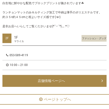
白生地に鮮やかな配色でブロックプリントが施されています☘
ランチョンマットのみキルティング加工で中綿は薄手のポリエステルです。
約３５×約４５cmと程よいサイズ感です(•ө•)
是非お店へいらしてご覧くださいませ(*˘︶˘*).｡.:*♡
1F
2F
ファッション・グッズ
マライカ
053-589-4119
10:00～21:00
店舗情報ページへ
ページトップへ