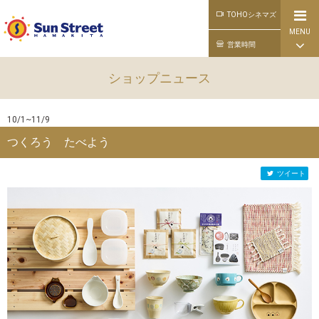
TOHOシネマズ
MENU
公式ライン
営業時間
ショップニュース
10/1~11/9
つくろう たべよう
ツイート