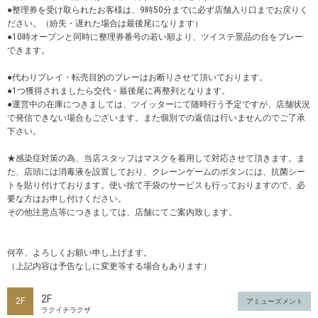
●整理券を受け取られたお客様は、9時50分までに必ず店舗入り口までお戻りく
ださい。（紛失・遅れた場合は最後尾になります）
●10時オープンと同時に整理券番号の若い順より、ツイステ景品の台をプレー
できます。
●代わりプレイ・転売目的のプレーはお断りさせて頂いております。
●1つ獲得されましたら交代・最後尾に再整列となります。
●運営中の在庫につきましては、ツイッターにて随時行う予定ですが、店舗状況
で発信できない場合もございます。また個別での返信は行いませんのでご了承
下さい。
★感染症対策の為、当店スタッフはマスクを着用して対応させて頂きます。ま
た、店頭には消毒液を設置しており、クレーンゲームのボタンには、抗菌シー
トを貼り付けております。使い捨て手袋のサービスも行っておりますので、必
要な方はお申し付けください。
その他注意点等につきましては、店舗にてご案内致します。
何卒、よろしくお願い申し上げます。
（上記内容は予告なしに変更等する場合もあります）
2F
2F
アミューズメント
ラクイチラクザ