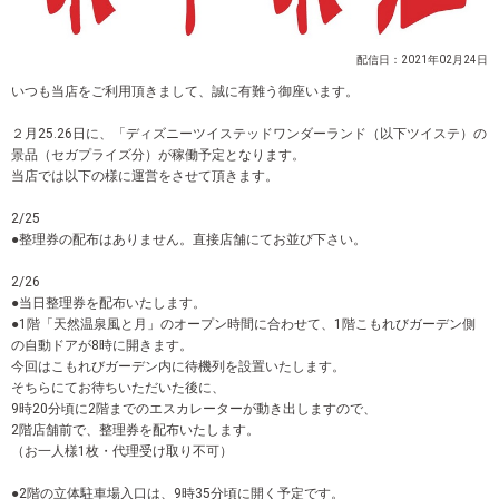
配信日：2021年02月24日
いつも当店をご利用頂きまして、誠に有難う御座います。
２月25.26日に、「ディズニーツイステッドワンダーランド（以下ツイステ）の
景品（セガプライズ分）が稼働予定となります。
当店では以下の様に運営をさせて頂きます。
2/25
●整理券の配布はありません。直接店舗にてお並び下さい。
2/26
●当日整理券を配布いたします。
●1階「天然温泉風と月」のオープン時間に合わせて、1階こもれびガーデン側
の自動ドアが8時に開きます。
今回はこもれびガーデン内に待機列を設置いたします。
そちらにてお待ちいただいた後に、
9時20分頃に2階までのエスカレーターが動き出しますので、
2階店舗前で、整理券を配布いたします。
（お一人様1枚・代理受け取り不可）
●2階の立体駐車場入口は、9時35分頃に開く予定です。