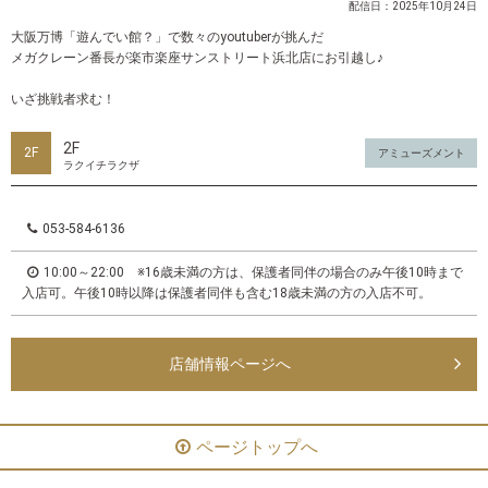
配信日：2025年10月24日
大阪万博「遊んでい館？」で数々のyoutuberが挑んだ
メガクレーン番長が楽市楽座サンストリート浜北店にお引越し♪
いざ挑戦者求む！
2F
2F
アミューズメント
ラクイチラクザ
053-584-6136
10:00～22:00 ※16歳未満の方は、保護者同伴の場合のみ午後10時まで
入店可。午後10時以降は保護者同伴も含む18歳未満の方の入店不可。
店舗情報ページへ
ページトップへ