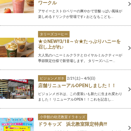
ワークル
アサイーとストロベリーの爽やかで甘酸っぱい風味が
楽しめるドリンクが登場です♪ おとなもこども...
タリーズコーヒー
★☆NEW‼3/18～☆★たっぷりハニーを
召し上がれ♪
大人気のハニーミルクラテとロイヤルミルクティーが
季節限定仕様で新登場します。 タリーズハニー...
ビジョンメガネ
2/21(土)～4/5(日)
店舗リニューアルOPENしました！！
ビジョンメガネは、この度装いも新たに生まれ変わり
ました！ リニューアルOPEN！！これを記念し...
小学館の幼児教室ドラキッズ
ドラキッズ 浜北教室限定特典!!!