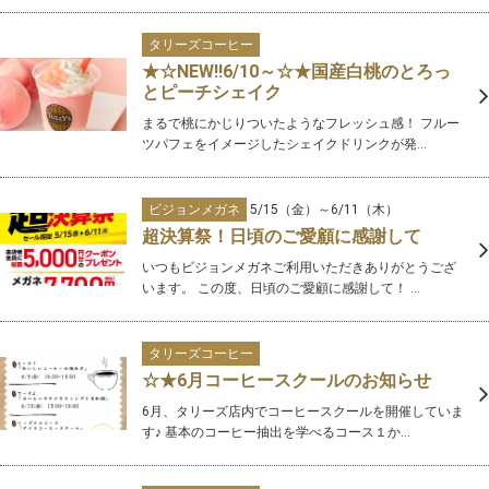
タリーズコーヒー
★☆NEW‼6/10～☆★国産白桃のとろっ
とピーチシェイク
まるで桃にかじりついたようなフレッシュ感！ フルー
ツパフェをイメージしたシェイクドリンクが発...
ビジョンメガネ
5/15（金）～6/11（木）
超決算祭！日頃のご愛顧に感謝して
いつもビジョンメガネご利用いただきありがとうござ
います。 この度、日頃のご愛顧に感謝して！ ...
タリーズコーヒー
☆★6月コーヒースクールのお知らせ
6月、タリーズ店内でコーヒースクールを開催していま
す♪ 基本のコーヒー抽出を学べるコース１か...