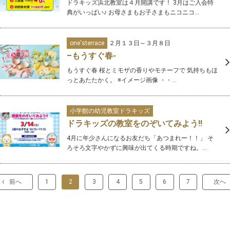
ドラキッズ浜北教室は４月開講です！ 3月はご入会特
典がいっぱい♪ お母さまもお子さまもニコニコ...
one'sterrace
２月１３日～３月８日
–もうすぐ春-
もうすぐ春 桜とミモザの香りやモチーフで 気持ちもほ
っとあたたかく。 ※イメージ画像 ・・...
小学館の幼児教室ドラキッズ
ドラキッズの教室をのぞいてみよう‼︎
4月に年少さんになるお友だち「あつまれー！！」 そ
ろそろ文字やかずに興味が出てくる時期ですね。...
前へ
1
2
3
4
5
6
7
次へ