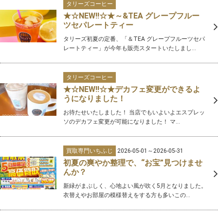
タリーズコーヒー
★☆NEW‼☆★～&TEA グレープフルー
ツセパレートティー
タリーズ初夏の定番、「＆TEA グレープフルーツセパ
レートティー」が今年も販売スタートいたしまし...
タリーズコーヒー
★☆NEW‼☆★デカフェ変更ができるよ
うになりました！
お待たせいたしました！ 当店でもいよいよエスプレッ
ソのデカフェ変更が可能になりました！ マ...
買取専門いちふじ
2026-05-01～2026-05-31
初夏の爽やか整理で、“お宝”見つけませ
んか？
新緑がまぶしく、心地よい風が吹く5月となりました。
衣替えやお部屋の模様替えをする方も多いこの...