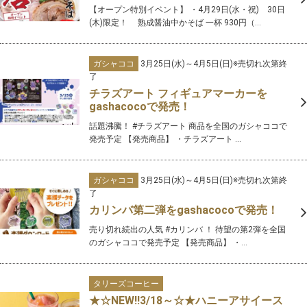
【オープン特別イベント】 ・4月29日(水・祝) 30日
(木)限定！ 熟成醤油中かそば 一杯 930円（...
ガシャココ
3月25日(水)～4月5日(日)※売切れ次第終
了
チラズアート フィギュアマーカーを
gashacocoで発売！
話題沸騰！ #チラズアート 商品を全国のガシャココで
発売予定 【発売商品】 ・チラズアート ...
ガシャココ
3月25日(水)～4月5日(日)※売切れ次第終
了
カリンバ第二弾をgashacocoで発売！
売り切れ続出の人気 #カリンバ ！ 待望の第2弾を全国
のガシャココで発売予定 【発売商品】 ・...
タリーズコーヒー
★☆NEW‼3/18～☆★ハニーアサイース