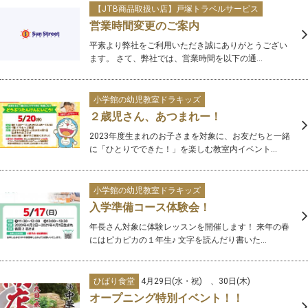
【JTB商品取扱い店】戸塚トラベルサービス
営業時間変更のご案内
平素より弊社をご利用いただき誠にありがとうござい
ます。 さて、弊社では、営業時間を以下の通...
小学館の幼児教室ドラキッズ
２歳児さん、あつまれー！
2023年度生まれのお子さまを対象に、お友だちと一緒
に「ひとりでできた！」を楽しむ教室内イベント...
小学館の幼児教室ドラキッズ
入学準備コース体験会！
年長さん対象に体験レッスンを開催します！ 来年の春
にはピカピカの１年生♪ 文字を読んだり書いた...
ひばり食堂
4月29日(水・祝) 、30日(木)
オープニング特別イベント！！