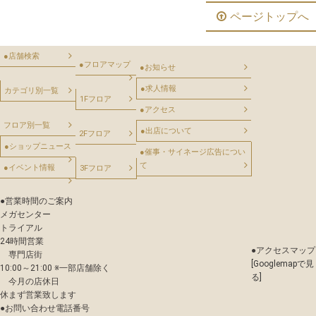
ページトップへ
●
店舗検索
●
フロアマップ
●
お知らせ
●
求人情報
カテゴリ別一覧
1Fフロア
●
アクセス
フロア別一覧
●
出店について
2Fフロア
●
ショップニュース
●
催事・サイネージ広告につい
て
●
イベント情報
3Fフロア
●
営業時間のご案内
メガセンター
トライアル
24時間営業
●
アクセスマップ
専門店街
[Googlemapで見
10:00～21:00 ※一部店舗除く
る]
今月の店休日
休まず営業致します
●
お問い合わせ電話番号