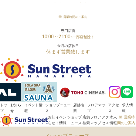
営業時間のご案内
「サンストリート浜北」は、様々な世代の方がお楽しみいただける浜松市浜名区の大型ショッピン
ターです。
メガセンタートライアル
営業時間のご案内
24時間営業
専門店街
10:00～21:00
※一部店舗除く
今月の店休日
休まず営業致します
トッ
お知ら
イベント情
ショップニュー
店舗検
フロアマッ
アクセ
求人情
プ
せ
報
ス
索
プ
ス
報
お知
イベン
ショップ
店舗
フロア
アク
求人
営業時
らせ
ト情報
ニュース
検索
マップ
セス
情報
間のご案内
ショップニュース