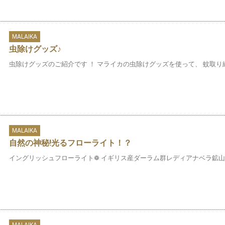
MALAIKA
虫除けグッズ♪
虫除けグッズのご紹介です ！ マライカの虫除けグッズを使って、 蚊取り線
MALAIKA
自然の神秘!光るフローライト！？
イングリッシュフローライト❁ イギリス産ダーラム群レディアナベラ鉱山 20
MALAIKA