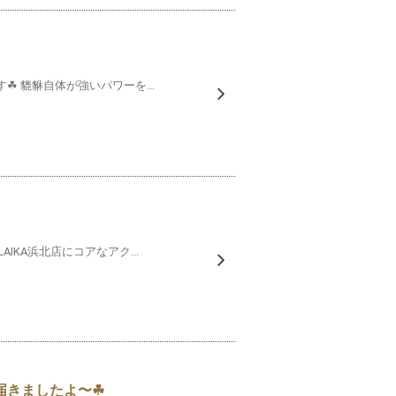
 貔貅自体が強いパワーを...
IKA浜北店にコアなアク...
届きましたよ〜☘