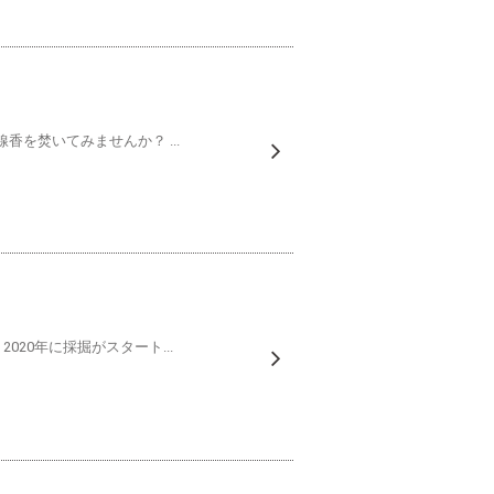
香を焚いてみませんか？ ...
20年に採掘がスタート...