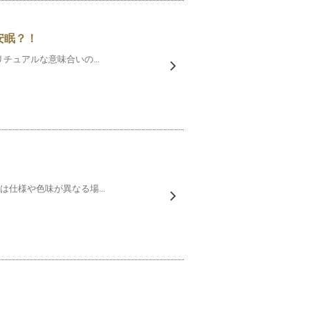
安眠？！
チュアルな意味合いの...
仕様や色味が異なる場...