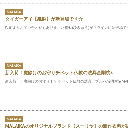
MALAIKA
タイガーアイ【貔貅】が新登場です☆
以前よりお問い合わせもありました貔貅(ひきゅう)がマライカに新登場です☘
MALAIKA
新入荷！魔除けのお守りチベット仏教の法具金剛杭♠
新入荷！！魔除けのお守り！？ チベット仏教の法具、プルパ/金剛杭♠ MALA
MALAIKA
MALAIKAのオリジナルブランド【スーリヤ】の新作衣料が