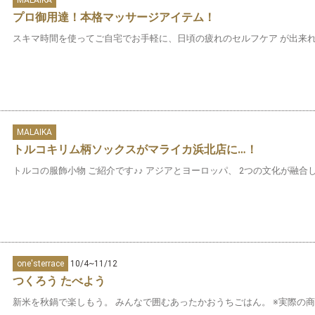
プロ御用達！本格マッサージアイテム！
スキマ時間を使ってご自宅でお手軽に、日頃の疲れのセルフケア が出来れば
MALAIKA
トルコキリム柄ソックスがマライカ浜北店に…！
トルコの服飾小物 ご紹介です♪♪ アジアとヨーロッパ、 2つの文化が融合し
one'sterrace
10/4~11/12
つくろう たべよう
新米を秋鍋で楽しもう。 みんなで囲むあったかおうちごはん。 ※実際の商品